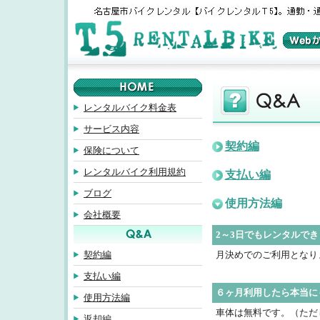
レンタルバイク料金表
サービス内容
契約編
保険について
レンタルバイク利用規約
支払い編
ブログ
使用方法編
会社概要
2～3日でもレンタルで
契約編
月決めでのご利用となります
支払い編
６ヶ月利用したら本当に
使用方法編
車体は無料です。（ただ
返却編