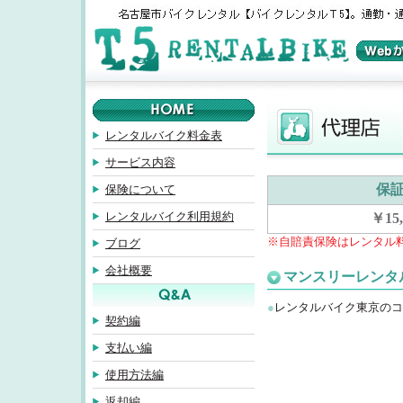
レンタルバイク料金表
サービス内容
保
保険について
レンタルバイク利用規約
￥15,
※自賠責保険はレンタル
ブログ
会社概要
マンスリーレンタ
●
レンタルバイク東京のコ
契約編
支払い編
使用方法編
返却編